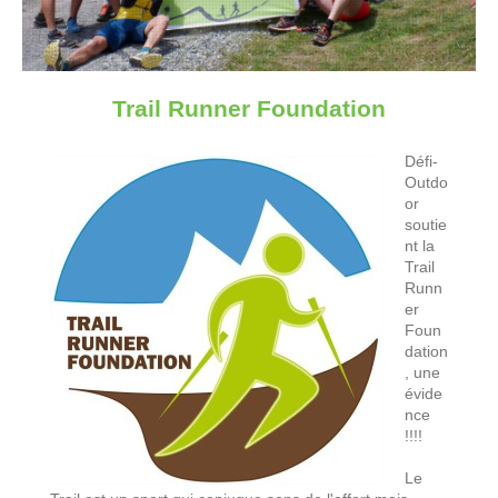
Trail Runner Foundation
Défi-
Outdo
or
soutie
nt la
Trail
Runn
er
Foun
dation
, une
évide
nce
!!!!
Le