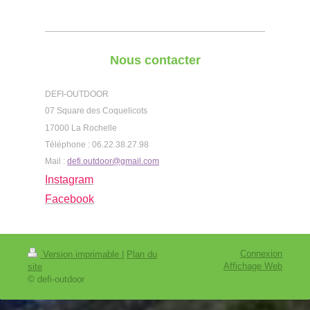
Nous contacter
DEFI-OUTDOOR
07 Square des Coquelicots
17000 La Rochelle
Téléphone : 06.22.38.27.98
Mail :
defi.outdoor@gmail.com
Instagram
Facebook
Connexion
Version imprimable
|
Plan du
Affichage Web
site
© defi-outdoor